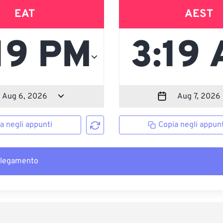
EAT
AEST
a negli appunti
Copia negli appunt
llegamento