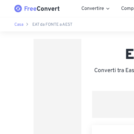
Convertire
Comp
Casa
EAT da FONTE a AEST
E
Converti tra Ea