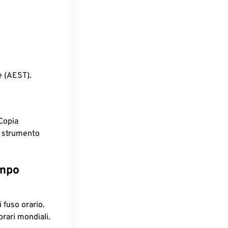
e (AEST).
Copia
o strumento
empo
 fuso orario.
orari mondiali.