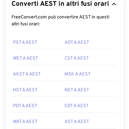
Converti AEST in altri fusi orari
FreeConvert.com può convertire AEST in questi
altri fusi orari:
PST A AEST
ADT A AEST
WET A AEST
CST A AEST
AKST A AEST
MSK A AEST
HST A AEST
NST A AEST
PDT A AEST
CDT A AEST
WAT A AEST
AST A AEST