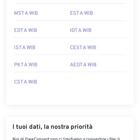
MST A WIB
EST A WIB
EDT A WIB
IDT A WIB
IST A WIB
CEST A WIB
PKT A WIB
AEDT A WIB
CST A WIB
I tuoi dati, la nostra priorità
Noi di FreeConvert non ci limitiamo a convertire i file: li