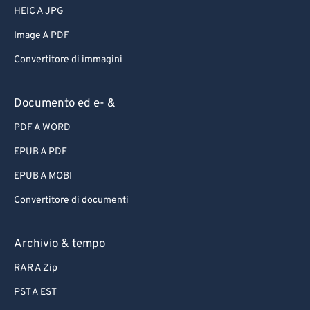
HEIC A JPG
Image A PDF
Convertitore di immagini
Documento ed e- &
PDF A WORD
EPUB A PDF
EPUB A MOBI
Convertitore di documenti
Archivio & tempo
RAR A Zip
PST A EST