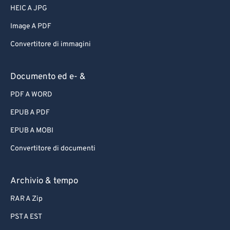
HEIC A JPG
Image A PDF
Convertitore di immagini
Documento ed e- &
PDF A WORD
EPUB A PDF
EPUB A MOBI
Convertitore di documenti
Archivio & tempo
RAR A Zip
PST A EST