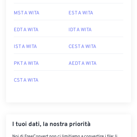
MST A WITA
EST A WITA
EDT A WITA
IDT A WITA
IST A WITA
CEST A WITA
PKT A WITA
AEDT A WITA
CST A WITA
I tuoi dati, la nostra priorità
Noi di FreeConvert non ci limitiamo a convertire i file: li