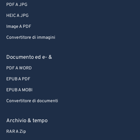
PDF A JPG
HEIC A JPG
Image A PDF
Convertitore di immagini
Documento ed e- &
PDF A WORD
EPUB A PDF
EPUB A MOBI
Convertitore di documenti
Archivio & tempo
RAR A Zip