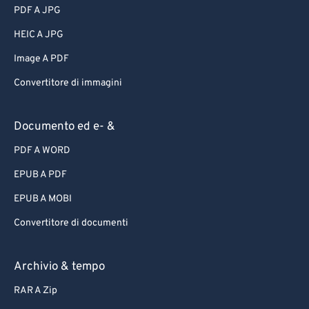
PDF A JPG
HEIC A JPG
Image A PDF
Convertitore di immagini
Documento ed e- &
PDF A WORD
EPUB A PDF
EPUB A MOBI
Convertitore di documenti
Archivio & tempo
RAR A Zip