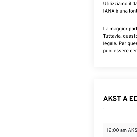
Utilizziamo il d
IANA è una font
La maggior parte
Tuttavia, quest
legale. Per que
puoi essere cer
AKST A ED
12:00 am AKS