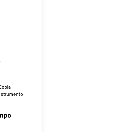
.
Copia
o strumento
empo