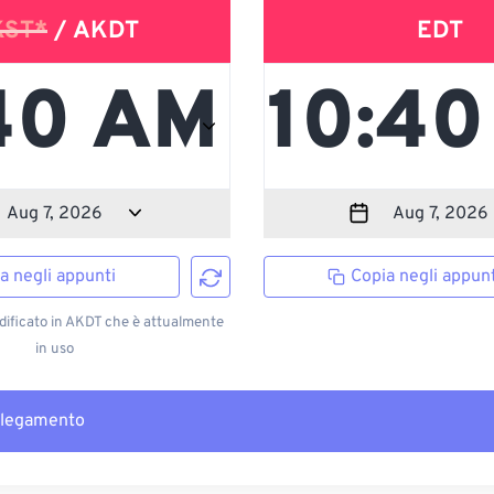
KST*
/ AKDT
EDT
a negli appunti
Copia negli appunt
ificato in AKDT che è attualmente
in uso
llegamento