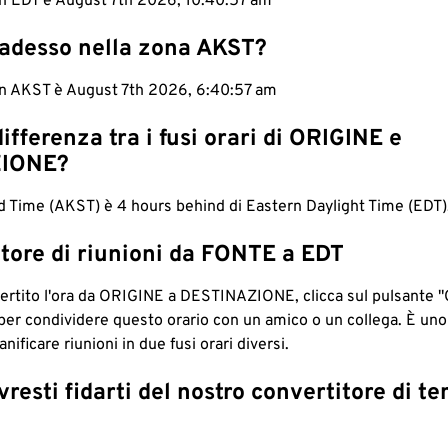
 in EDT è August 7th 2026, 10:40:58 am
 adesso nella zona AKST?
 in AKST è August 7th 2026, 6:40:58 am
differenza tra i fusi orari di ORIGINE e
IONE?
 Time (AKST) è 4 hours behind di Eastern Daylight Time (EDT)
tore di riunioni da FONTE a EDT
ertito l'ora da ORIGINE a DESTINAZIONE, clicca sul pulsante "
per condividere questo orario con un amico o un collega. È un
nificare riunioni in due fusi orari diversi.
resti fidarti del nostro convertitore di t