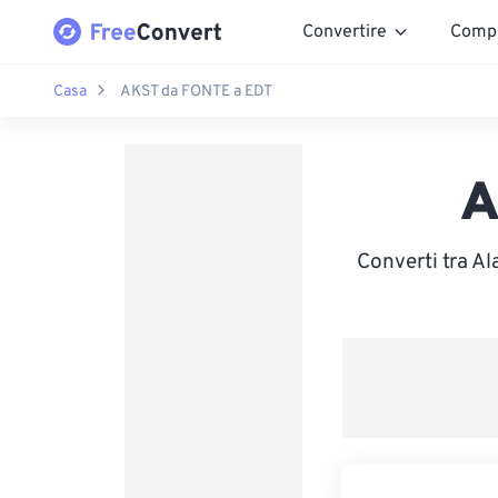
Convertire
Comp
Casa
AKST da FONTE a EDT
A
Converti tra Al