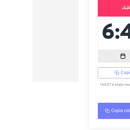
A
Copi
*AKST è stato mod
Copia co