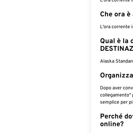
L'ora corrente
Che ora è
L'ora corrente
Qual è la 
DESTINAZ
Alaska Standard
Organizza
Dopo aver conv
collegamento" 
semplice per pia
Perché dov
online?