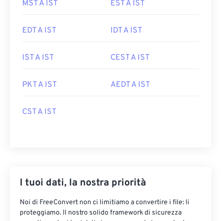
MST A IST
EST A IST
EDT A IST
IDT A IST
IST A IST
CEST A IST
PKT A IST
AEDT A IST
CST A IST
I tuoi dati, la nostra priorità
Noi di FreeConvert non ci limitiamo a convertire i file: li
proteggiamo. Il nostro solido framework di sicurezza