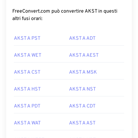
FreeConvert.com può convertire AKST in questi
altri fusi orari:
AKST A PST
AKST A ADT
AKST A WET
AKST A AEST
AKST A CST
AKST A MSK
AKST A HST
AKST A NST
AKST A PDT
AKST A CDT
AKST A WAT
AKST A AST