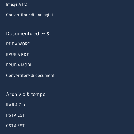
Image A PDF
Convertitore di immagini
Documento ed e- &
PDF A WORD
EPUB A PDF
EPUB A MOBI
Convertitore di documenti
Archivio & tempo
RAR A Zip
PST A EST
CST A EST