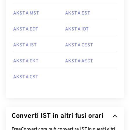
AKST A MST
AKST A EST
AKST A EDT
AKST A IDT
AKST A IST
AKST A CEST
AKST A PKT
AKST A AEDT
AKST A CST
Converti IST in altri fusi orari
FreeConvert.com può convertire IST in questi altri