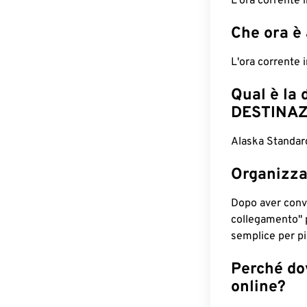
L'ora corrente 
Che ora è
L'ora corrente
Qual è la 
DESTINAZ
Alaska Standard
Organizza
Dopo aver conv
collegamento" 
semplice per pia
Perché dov
online?