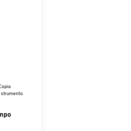
Copia
o strumento
empo