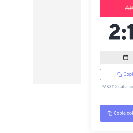
A
Copi
*AKST è stato mod
Copia co