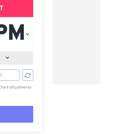
T
i
 che è attualmente