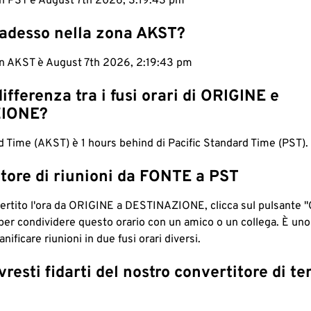
in PST è August 7th 2026, 3:19:44 pm
 adesso nella zona AKST?
 in AKST è August 7th 2026, 2:19:44 pm
differenza tra i fusi orari di ORIGINE e
IONE?
 Time (AKST) è 1 hours behind di Pacific Standard Time (PST).
tore di riunioni da FONTE a PST
ertito l'ora da ORIGINE a DESTINAZIONE, clicca sul pulsante "
per condividere questo orario con un amico o un collega. È un
nificare riunioni in due fusi orari diversi.
resti fidarti del nostro convertitore di t