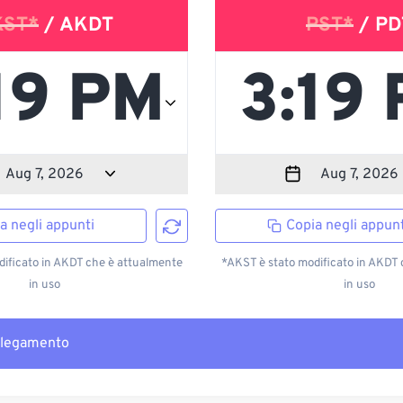
KST*
/ AKDT
PST*
/ PD
a negli appunti
Copia negli appunt
ificato in AKDT che è attualmente
*AKST è stato modificato in AKDT
in uso
in uso
llegamento