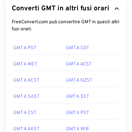
Converti GMT in altri fusi orari
FreeConvert.com può convertire GMT in questi altri
fusi orari:
GMT A PST
GMT A CDT
GMT A WET
GMT A ACST
GMT A AEST
GMT A NZST
GMT A SAST
GMT A SST
GMT A CST
GMT A PST
GMT A AKST
GMT A WIB