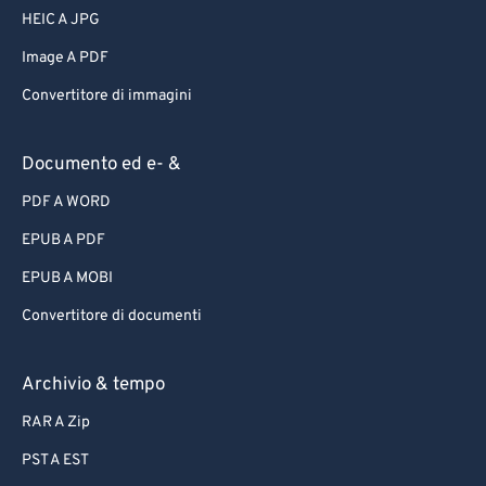
HEIC A JPG
Image A PDF
Convertitore di immagini
Documento ed e- &
PDF A WORD
EPUB A PDF
EPUB A MOBI
Convertitore di documenti
Archivio & tempo
RAR A Zip
PST A EST