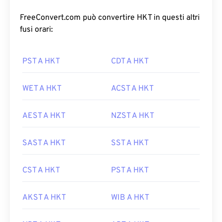
FreeConvert.com può convertire HKT in questi altri
fusi orari:
PST A HKT
CDT A HKT
WET A HKT
ACST A HKT
AEST A HKT
NZST A HKT
SAST A HKT
SST A HKT
CST A HKT
PST A HKT
AKST A HKT
WIB A HKT