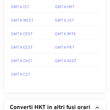
GMT A IST
GMT A HKT
GMT A WEST
GMT A JST
GMT A CEST
GMT A WITA
GMT A EEST
GMT A PKT
GMT A ChST
GMT A AEDT
GMT A CST
Converti HKT in altri fusi orari