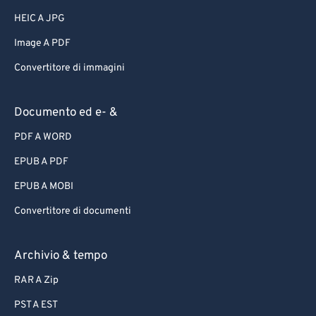
HEIC A JPG
Image A PDF
Convertitore di immagini
Documento ed e- &
PDF A WORD
EPUB A PDF
EPUB A MOBI
Convertitore di documenti
Archivio & tempo
RAR A Zip
PST A EST