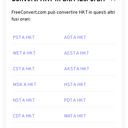
FreeConvert.com può convertire HKT in questi altri
fusi orari:
PST A HKT
ADT A HKT
WET A HKT
AEST A HKT
CST A HKT
AKST A HKT
MSK A HKT
HST A HKT
NST A HKT
PDT A HKT
CDT A HKT
WAT A HKT