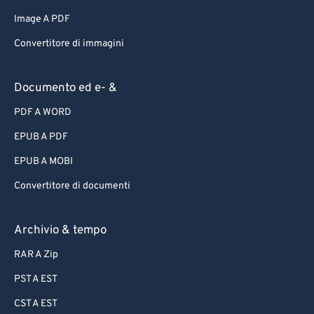
Image A PDF
Convertitore di immagini
Documento ed e- &
PDF A WORD
EPUB A PDF
EPUB A MOBI
Convertitore di documenti
Archivio & tempo
RAR A Zip
PST A EST
CST A EST