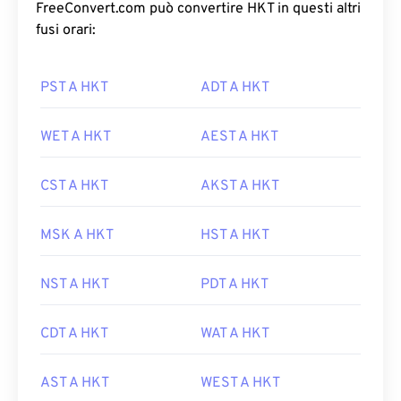
FreeConvert.com può convertire HKT in questi altri
fusi orari:
PST A HKT
ADT A HKT
WET A HKT
AEST A HKT
CST A HKT
AKST A HKT
MSK A HKT
HST A HKT
NST A HKT
PDT A HKT
CDT A HKT
WAT A HKT
AST A HKT
WEST A HKT