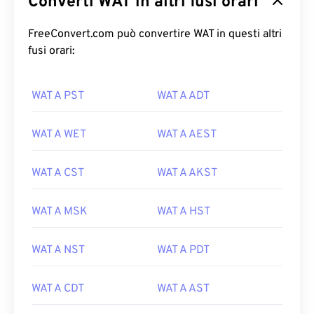
Converti WAT in altri fusi orari
FreeConvert.com può convertire WAT in questi altri
fusi orari:
WAT A PST
WAT A ADT
WAT A WET
WAT A AEST
WAT A CST
WAT A AKST
WAT A MSK
WAT A HST
WAT A NST
WAT A PDT
WAT A CDT
WAT A AST