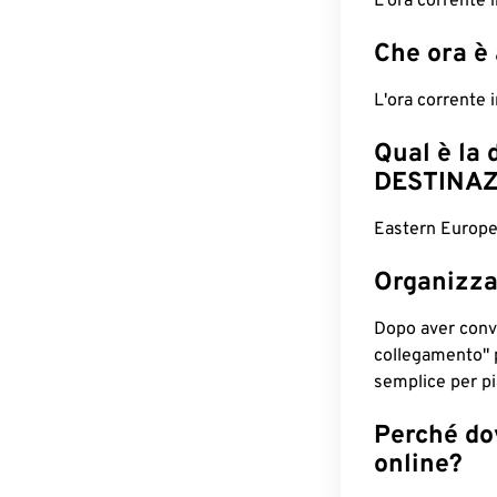
L'ora corrente
Che ora è
L'ora corrente
Qual è la 
DESTINAZ
Eastern Europe
Organizza
Dopo aver conv
collegamento" 
semplice per pia
Perché dov
online?