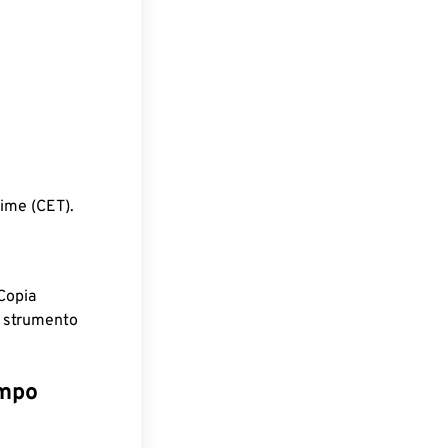
ime (CET).
Copia
o strumento
empo