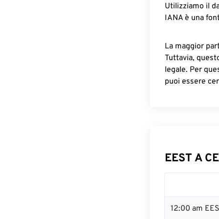
Utilizziamo il d
IANA è una font
La maggior parte
Tuttavia, quest
legale. Per que
puoi essere cer
EEST A CE
12:00 am EES