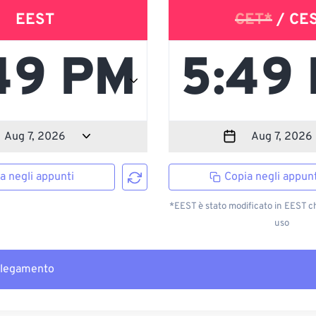
EEST
CET*
/ CE
a negli appunti
Copia negli appunt
*EEST è stato modificato in EEST c
uso
llegamento