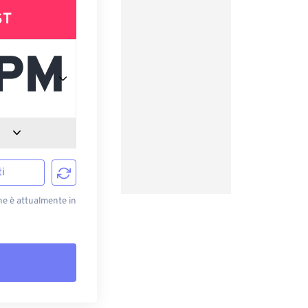
ST
i
he è attualmente in