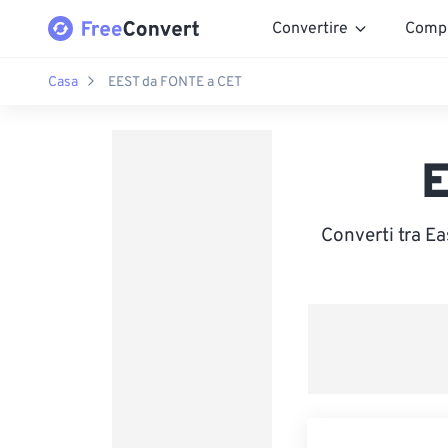
Convertire
Comp
Casa
EEST da FONTE a CET
E
Converti tra E