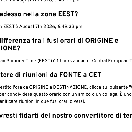
 in CET è August 7th 2026, 5:49:34 pm
 adesso nella zona EEST?
 in EEST è August 7th 2026, 6:49:34 pm
differenza tra i fusi orari di ORIGINE e
IONE?
an Summer Time (EEST) è 1 hours ahead di Central European T
tore di riunioni da FONTE a CET
ertito l'ora da ORIGINE a DESTINAZIONE, clicca sul pulsante "
per condividere questo orario con un amico o un collega. È un
nificare riunioni in due fusi orari diversi.
resti fidarti del nostro convertitore di t