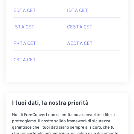
EDT A CET
IDT A CET
IST A CET
CEST A CET
PKT A CET
AEDT A CET
CST A CET
I tuoi dati, la nostra priorità
Noi di FreeConvert non ci limitiamo a convertire i file: li
proteggiamo. Il nostro solido framework di sicurezza
garantisce che i tuoi dati siano sempre al sicuro, che tu
stia convertendo un'immagine, un video o un documento.