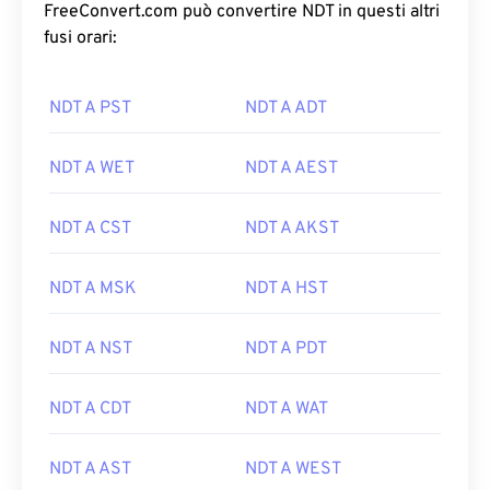
FreeConvert.com può convertire NDT in questi altri
fusi orari:
NDT A PST
NDT A ADT
NDT A WET
NDT A AEST
NDT A CST
NDT A AKST
NDT A MSK
NDT A HST
NDT A NST
NDT A PDT
NDT A CDT
NDT A WAT
NDT A AST
NDT A WEST