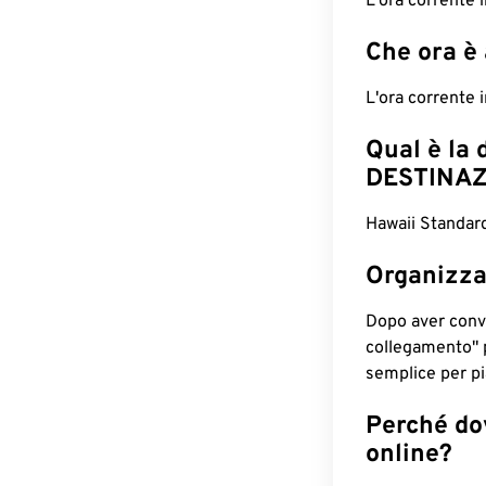
L'ora corrente 
Che ora è
L'ora corrente 
Qual è la 
DESTINAZ
Hawaii Standard
Organizza
Dopo aver conv
collegamento" 
semplice per pia
Perché dov
online?