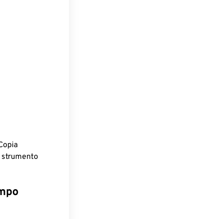
.
Copia
o strumento
empo