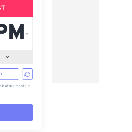
ST
i
e è attualmente in