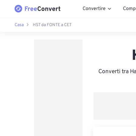
Convertire
Comp
Casa
HST da FONTE a CET
Converti tra H