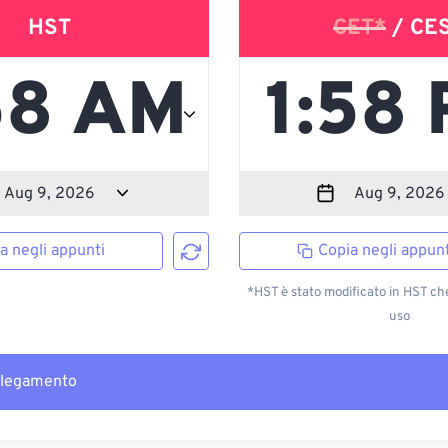
HST
CET*
/ CE
a negli appunti
Copia negli appunt
*HST è stato modificato in HST ch
uso
llegamento