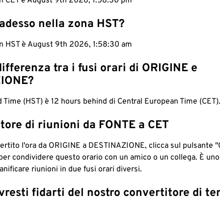
in CET è August 9th 2026, 1:58:31 pm
 adesso nella zona HST?
in HST è August 9th 2026, 1:58:31 am
differenza tra i fusi orari di ORIGINE e
IONE?
 Time (HST) è 12 hours behind di Central European Time (CET)
tore di riunioni da FONTE a CET
ertito l'ora da ORIGINE a DESTINAZIONE, clicca sul pulsante "
per condividere questo orario con un amico o un collega. È un
nificare riunioni in due fusi orari diversi.
resti fidarti del nostro convertitore di t