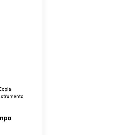
Copia
o strumento
empo