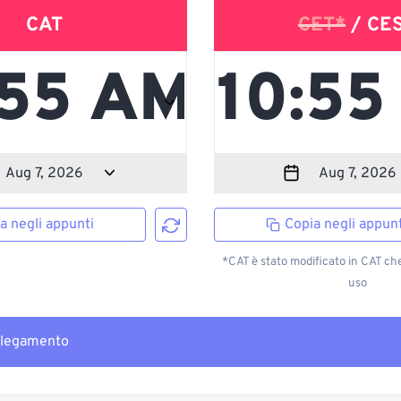
CAT
CET*
/ CE
a negli appunti
Copia negli appunt
*CAT è stato modificato in CAT ch
uso
llegamento