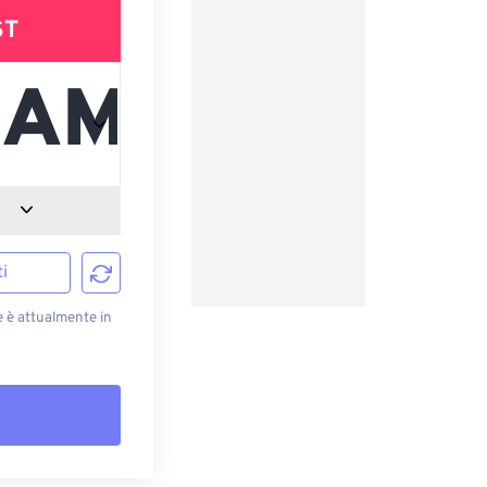
ST
i
e è attualmente in