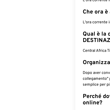
L'ora corrente
Che ora è
L'ora corrente
Qual è la 
DESTINAZ
Central Africa 
Organizza
Dopo aver conv
collegamento" 
semplice per pia
Perché dov
online?