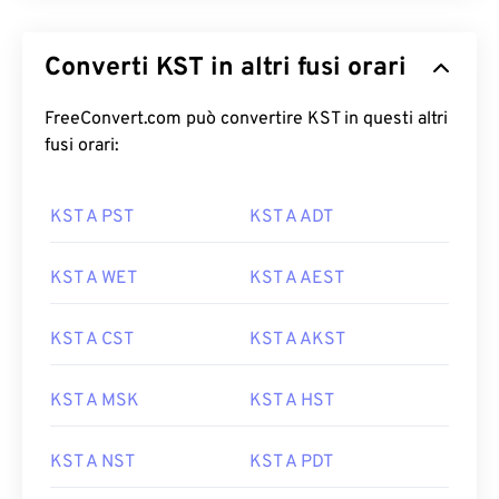
Converti KST in altri fusi orari
FreeConvert.com può convertire KST in questi altri
fusi orari:
KST A PST
KST A ADT
KST A WET
KST A AEST
KST A CST
KST A AKST
KST A MSK
KST A HST
KST A NST
KST A PDT