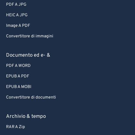
PDF A JPG
HEIC A JPG
Image A PDF
Convertitore di immagini
Documento ed e- &
PDF A WORD
EPUB A PDF
EPUB A MOBI
Convertitore di documenti
Archivio & tempo
RAR A Zip