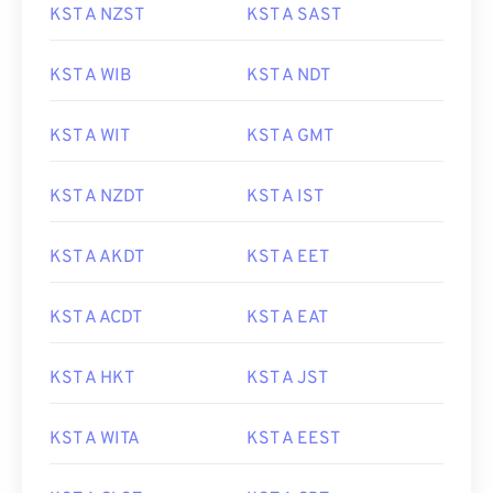
KST A NZST
KST A SAST
KST A WIB
KST A NDT
KST A WIT
KST A GMT
KST A NZDT
KST A IST
KST A AKDT
KST A EET
KST A ACDT
KST A EAT
KST A HKT
KST A JST
KST A WITA
KST A EEST