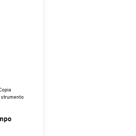
Copia
o strumento
empo