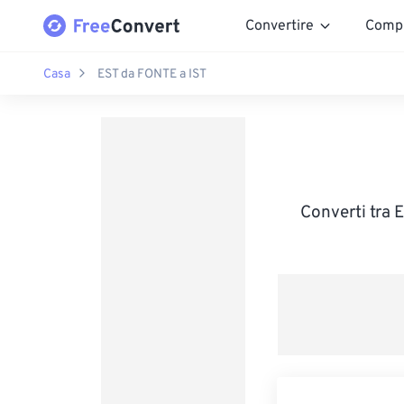
Convertire
Comp
Casa
EST da FONTE a IST
Converti tra E