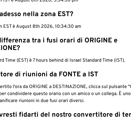
in IST è August 8th 2026, 5:34:31 pm
 adesso nella zona EST?
 in EST è August 8th 2026, 10:34:31 am
differenza tra i fusi orari di ORIGINE e
IONE?
d Time (EST) è 7 hours behind di Israel Standard Time (IST).
tore di riunioni da FONTE a IST
ertito l'ora da ORIGINE a DESTINAZIONE, clicca sul pulsante "
per condividere questo orario con un amico o un collega. È un
nificare riunioni in due fusi orari diversi.
resti fidarti del nostro convertitore di t