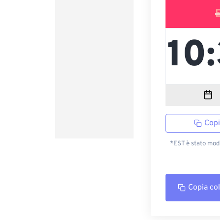
Copi
*EST è stato modi
Copia co