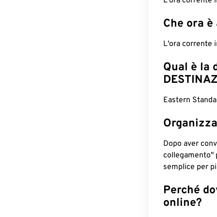
L'ora corrente 
Che ora è
L'ora corrente
Qual è la 
DESTINAZ
Eastern Standar
Organizza
Dopo aver conv
collegamento" 
semplice per pia
Perché dov
online?