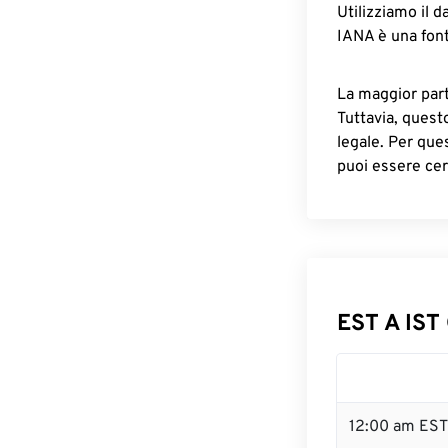
Utilizziamo il d
IANA è una font
La maggior parte
Tuttavia, quest
legale. Per que
puoi essere cer
EST A IST 
12:00 am EST