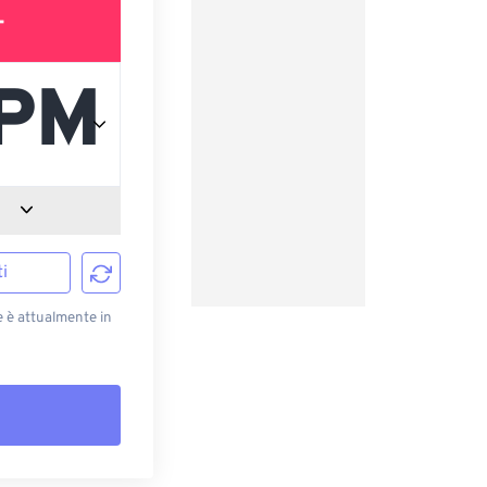
T
i
e è attualmente in