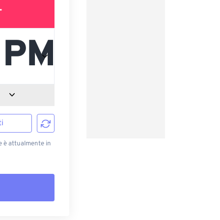
T
i
e è attualmente in