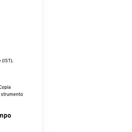
 (IST).
Copia
o strumento
empo