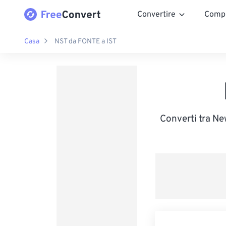
Convertire
Comp
Casa
NST da FONTE a IST
Converti tra Ne