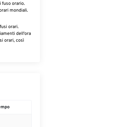
 fuso orario.
orari mondiali.
fusi orari.
iamenti dell'ora
i orari, così
empo