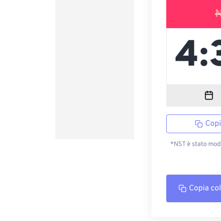
Copi
*NST è stato modi
Copia co