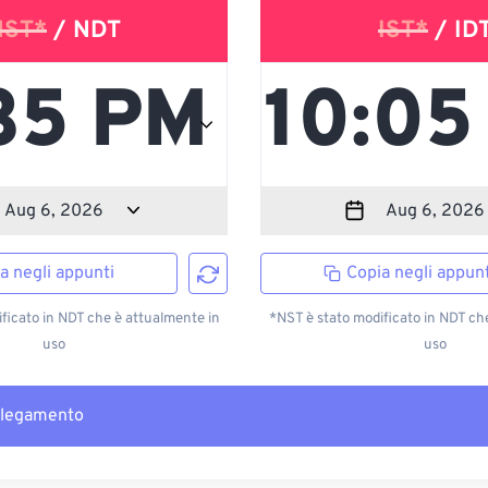
NST*
/ NDT
IST*
/ ID
a negli appunti
Copia negli appunt
ficato in NDT che è attualmente in
*NST è stato modificato in NDT ch
uso
uso
llegamento