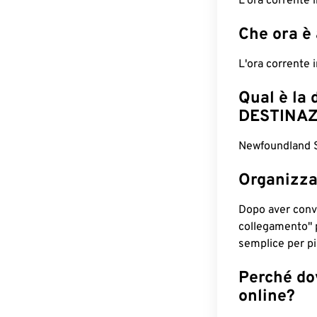
L'ora corrente
Che ora è
L'ora corrente
Qual è la 
DESTINAZ
Newfoundland St
Organizza
Dopo aver conv
collegamento" 
semplice per pia
Perché dov
online?