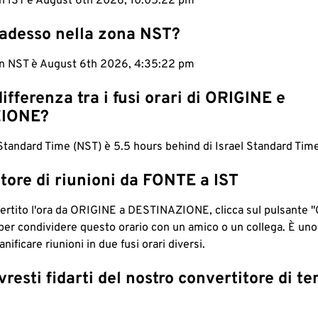
 in IST è August 6th 2026, 10:05:23 pm
 adesso nella zona NST?
 in NST è August 6th 2026, 4:35:23 pm
differenza tra i fusi orari di ORIGINE e
IONE?
andard Time (NST) è 5.5 hours behind di Israel Standard Time
tore di riunioni da FONTE a IST
ertito l'ora da ORIGINE a DESTINAZIONE, clicca sul pulsante "
per condividere questo orario con un amico o un collega. È un
nificare riunioni in due fusi orari diversi.
resti fidarti del nostro convertitore di t