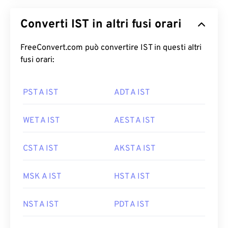
Converti IST in altri fusi orari
FreeConvert.com può convertire IST in questi altri
fusi orari:
PST A IST
ADT A IST
WET A IST
AEST A IST
CST A IST
AKST A IST
MSK A IST
HST A IST
NST A IST
PDT A IST