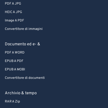
PDF A JPG
HEIC A JPG
Image A PDF
Convertitore di immagini
Documento ed e- &
PDF A WORD
EPUB A PDF
EPUB A MOBI
Convertitore di documenti
Archivio & tempo
RAR A Zip