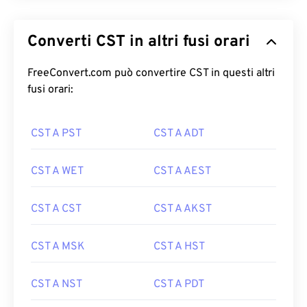
Converti CST in altri fusi orari
FreeConvert.com può convertire CST in questi altri
fusi orari:
CST A PST
CST A ADT
CST A WET
CST A AEST
CST A CST
CST A AKST
CST A MSK
CST A HST
CST A NST
CST A PDT