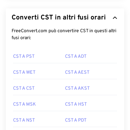
Converti CST in altri fusi orari
FreeConvert.com può convertire CST in questi altri
fusi orari:
CST A PST
CST A ADT
CST A WET
CST A AEST
CST A CST
CST A AKST
CST A MSK
CST A HST
CST A NST
CST A PDT