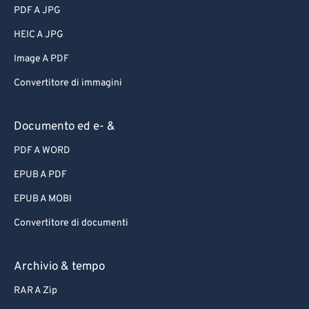
PDF A JPG
HEIC A JPG
Image A PDF
Convertitore di immagini
Documento ed e- &
PDF A WORD
EPUB A PDF
EPUB A MOBI
Convertitore di documenti
Archivio & tempo
RAR A Zip