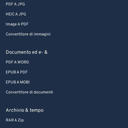
PDF A JPG
HEIC A JPG
Image A PDF
Convertitore di immagini
Documento ed e- &
PDF A WORD
EPUB A PDF
EPUB A MOBI
Convertitore di documenti
Archivio & tempo
RAR A Zip