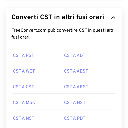
Converti CST in altri fusi orari
FreeConvert.com può convertire CST in questi altri
fusi orari:
CST A PST
CST A ADT
CST A WET
CST A AEST
CST A CST
CST A AKST
CST A MSK
CST A HST
CST A NST
CST A PDT