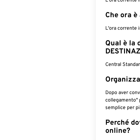
L'ora corrente
Che ora è
L'ora corrente 
Qual è la 
DESTINAZ
Central Standa
Organizza
Dopo aver conv
collegamento" 
semplice per pia
Perché dov
online?