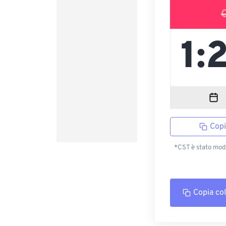
Copi
*CST è stato modi
Copia co