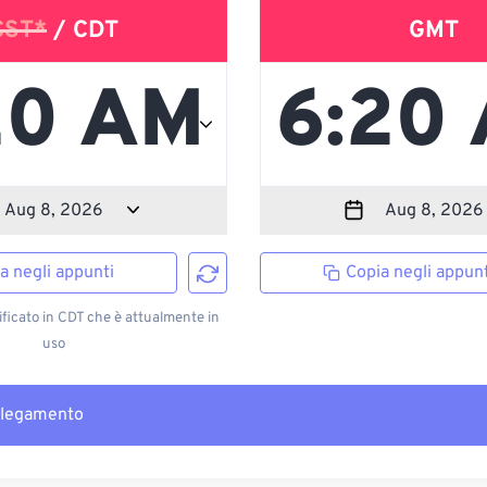
CST*
/ CDT
GMT
a negli appunti
Copia negli appunt
ficato in CDT che è attualmente in
uso
llegamento