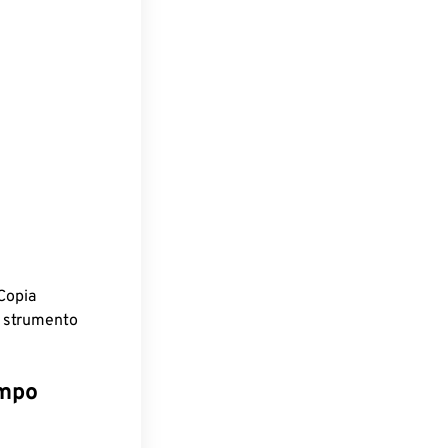
Copia
o strumento
empo