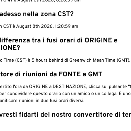
 in GMT è August 8th 2026, 6:21:00 am
 adesso nella zona CST?
in CST è August 8th 2026, 1:21:00 am
differenza tra i fusi orari di ORIGINE e
IONE?
rd Time (CST) è 5 hours behind di Greenwich Mean Time (GMT).
tore di riunioni da FONTE a GMT
ertito l'ora da ORIGINE a DESTINAZIONE, clicca sul pulsante "
per condividere questo orario con un amico o un collega. È un
nificare riunioni in due fusi orari diversi.
resti fidarti del nostro convertitore di t