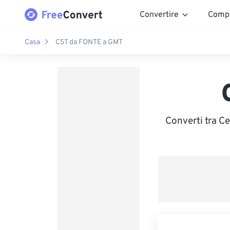
Convertire
Comp
Casa
CST da FONTE a GMT
Converti tra C