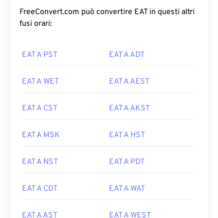
FreeConvert.com può convertire EAT in questi altri
fusi orari:
EAT A PST
EAT A ADT
EAT A WET
EAT A AEST
EAT A CST
EAT A AKST
EAT A MSK
EAT A HST
EAT A NST
EAT A PDT
EAT A CDT
EAT A WAT
EAT A AST
EAT A WEST