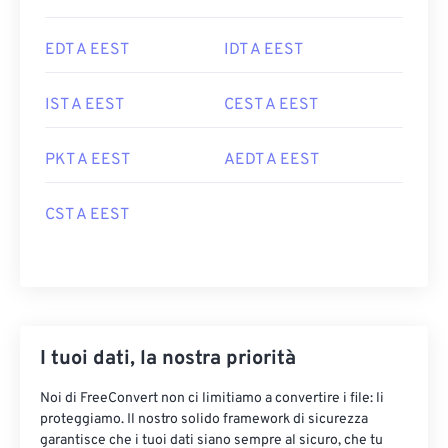
EDT A EEST
IDT A EEST
IST A EEST
CEST A EEST
PKT A EEST
AEDT A EEST
CST A EEST
I tuoi dati, la nostra priorità
Noi di FreeConvert non ci limitiamo a convertire i file: li
proteggiamo. Il nostro solido framework di sicurezza
garantisce che i tuoi dati siano sempre al sicuro, che tu