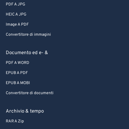
PDF A JPG
HEIC A JPG
Image A PDF
Convertitore di immagini
Documento ed e- &
PDF A WORD
EPUB A PDF
EPUB A MOBI
Convertitore di documenti
Archivio & tempo
RAR A Zip