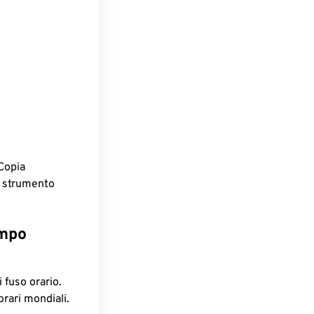
Copia
o strumento
empo
 fuso orario.
orari mondiali.