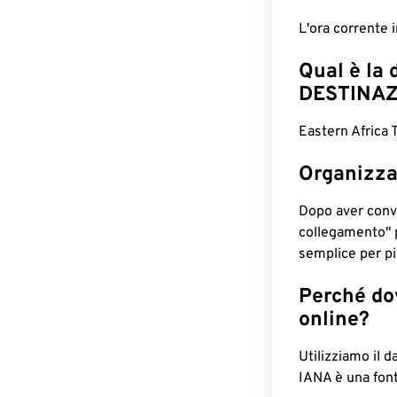
L'ora corrente
Qual è la 
DESTINAZ
Eastern Africa 
Organizza
Dopo aver conv
collegamento" 
semplice per pia
Perché dov
online?
Utilizziamo il d
IANA è una font