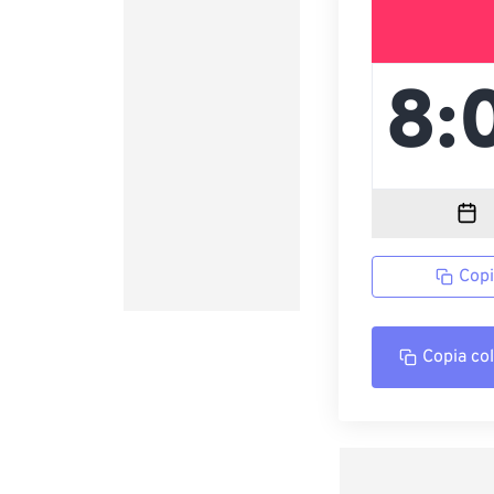
Copi
Copia co