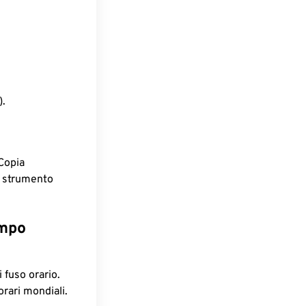
).
Copia
o strumento
empo
 fuso orario.
orari mondiali.