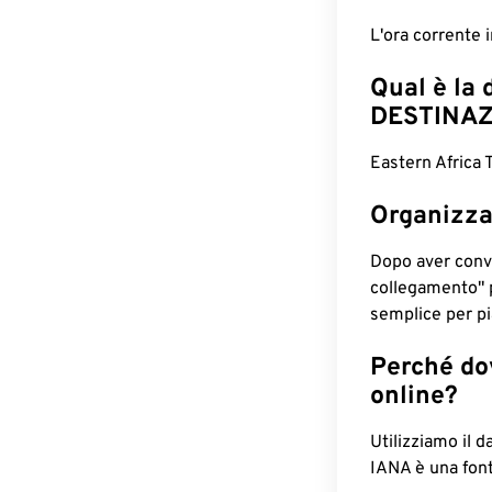
L'ora corrente
Qual è la 
DESTINAZ
Eastern Africa 
Organizza
Dopo aver conv
collegamento" 
semplice per pia
Perché dov
online?
Utilizziamo il d
IANA è una font