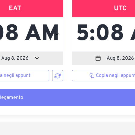
EAT
UTC
a negli appunti
Copia negli appunt
llegamento