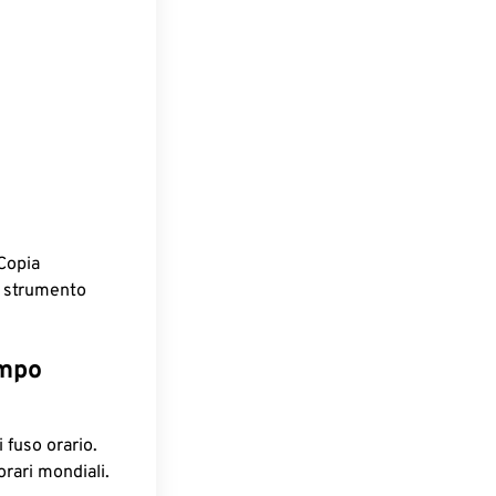
Copia
o strumento
empo
 fuso orario.
orari mondiali.