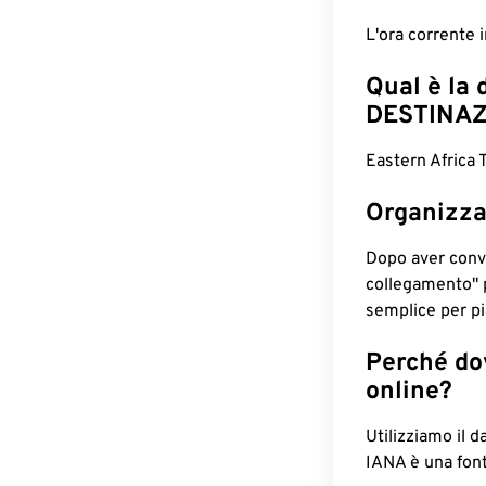
L'ora corrente
Qual è la 
DESTINAZ
Eastern Africa 
Organizza
Dopo aver conv
collegamento" 
semplice per pia
Perché dov
online?
Utilizziamo il d
IANA è una font