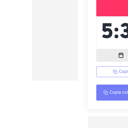
Copi
Copia co