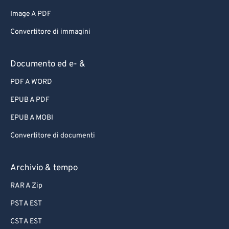
Image A PDF
Convertitore di immagini
Documento ed e- &
PDF A WORD
EPUB A PDF
EPUB A MOBI
Convertitore di documenti
Archivio & tempo
RAR A Zip
PST A EST
CST A EST