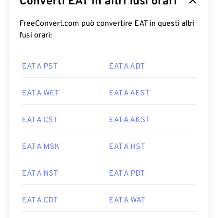
Converti EAT in altri fusi orari
FreeConvert.com può convertire EAT in questi altri
fusi orari:
EAT A PST
EAT A ADT
EAT A WET
EAT A AEST
EAT A CST
EAT A AKST
EAT A MSK
EAT A HST
EAT A NST
EAT A PDT
EAT A CDT
EAT A WAT