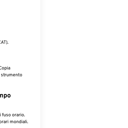
CAT).
Copia
o strumento
empo
 fuso orario.
orari mondiali.