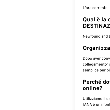
L'ora corrente 
Qual è la 
DESTINAZ
Newfoundland Da
Organizza
Dopo aver conv
collegamento" 
semplice per pia
Perché dov
online?
Utilizziamo il d
IANA è una font