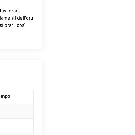
fusi orari.
iamenti dell'ora
i orari, così
empo