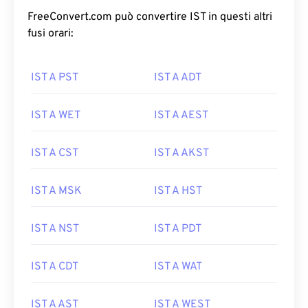
FreeConvert.com può convertire IST in questi altri
fusi orari:
IST A PST
IST A ADT
IST A WET
IST A AEST
IST A CST
IST A AKST
IST A MSK
IST A HST
IST A NST
IST A PDT
IST A CDT
IST A WAT
IST A AST
IST A WEST