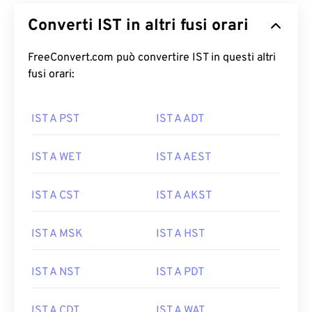
Converti IST in altri fusi orari
FreeConvert.com può convertire IST in questi altri
fusi orari:
IST A PST
IST A ADT
IST A WET
IST A AEST
IST A CST
IST A AKST
IST A MSK
IST A HST
IST A NST
IST A PDT
IST A CDT
IST A WAT