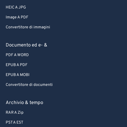
HEIC A JPG
Image A PDF
Convertitore di immagini
Documento ed e- &
PDF A WORD
EPUB A PDF
EPUB A MOBI
Convertitore di documenti
Archivio & tempo
RAR A Zip
PST A EST