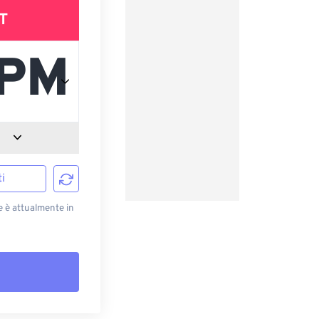
T
i
e è attualmente in