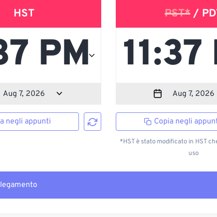
HST
PST*
/ PD
a negli appunti
Copia negli appunt
*HST è stato modificato in HST ch
uso
llegamento