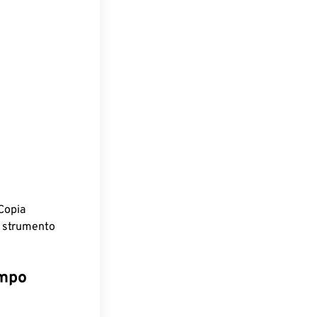
Copia
o strumento
empo