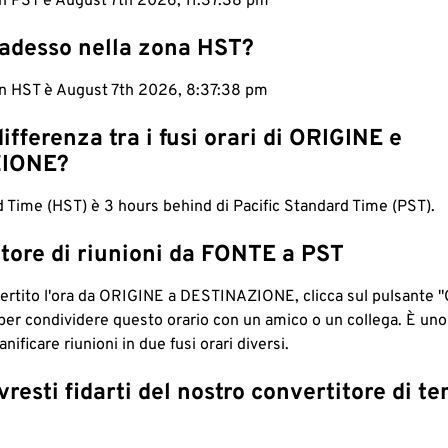
in PST è August 7th 2026, 11:37:39 pm
 adesso nella zona HST?
 in HST è August 7th 2026, 8:37:39 pm
differenza tra i fusi orari di ORIGINE e
IONE?
 Time (HST) è 3 hours behind di Pacific Standard Time (PST).
tore di riunioni da FONTE a PST
ertito l'ora da ORIGINE a DESTINAZIONE, clicca sul pulsante "
per condividere questo orario con un amico o un collega. È un
nificare riunioni in due fusi orari diversi.
resti fidarti del nostro convertitore di t