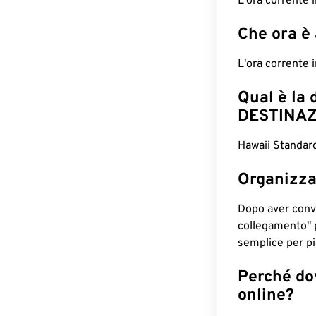
L'ora corrente 
Che ora è
L'ora corrente
Qual è la 
DESTINAZ
Hawaii Standard
Organizza
Dopo aver conv
collegamento" 
semplice per pia
Perché dov
online?