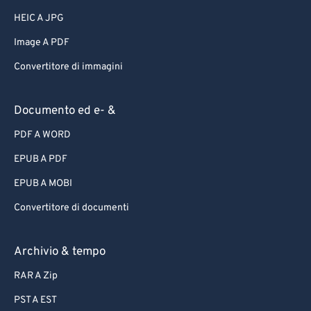
HEIC A JPG
Image A PDF
Convertitore di immagini
Documento ed e- &
PDF A WORD
EPUB A PDF
EPUB A MOBI
Convertitore di documenti
Archivio & tempo
RAR A Zip
PST A EST