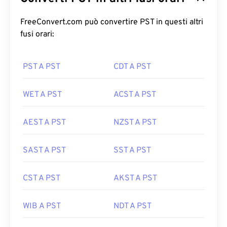
FreeConvert.com può convertire PST in questi altri
fusi orari:
PST A PST
CDT A PST
WET A PST
ACST A PST
AEST A PST
NZST A PST
SAST A PST
SST A PST
CST A PST
AKST A PST
WIB A PST
NDT A PST