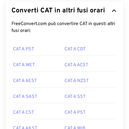
Converti CAT in altri fusi orari
FreeConvert.com può convertire CAT in questi altri
fusi orari:
CAT A PST
CAT A CDT
CAT A WET
CAT A ACST
CAT A AEST
CAT A NZST
CAT A SAST
CAT A SST
CAT A CST
CAT A PST
CAT A AKST
CAT A WIB