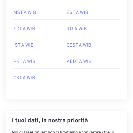
MST A WIB
EST A WIB
EDT A WIB
IDT A WIB
IST A WIB
CEST A WIB
PKT A WIB
AEDT A WIB
CST A WIB
I tuoi dati, la nostra priorità
Noi di FreeConvert non ci limitiamo a convertire i file: li