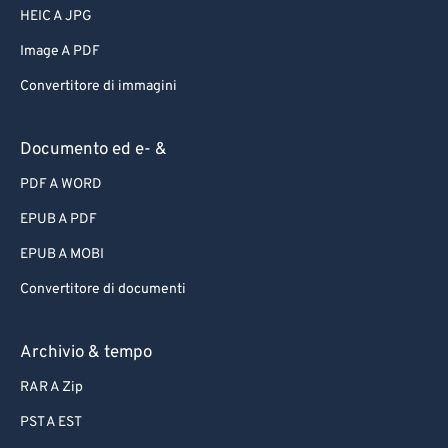
HEIC A JPG
Image A PDF
Convertitore di immagini
Documento ed e- &
PDF A WORD
EPUB A PDF
EPUB A MOBI
Convertitore di documenti
Archivio & tempo
RAR A Zip
PST A EST