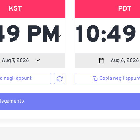
KST
PDT
a negli appunti
Copia negli appunt
llegamento