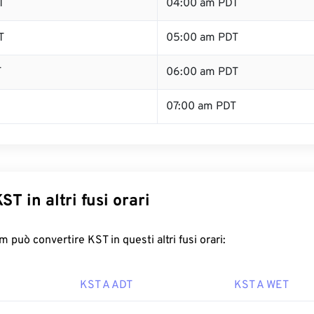
T
04:00 am PDT
T
05:00 am PDT
T
06:00 am PDT
07:00 am PDT
ST in altri fusi orari
 può convertire KST in questi altri fusi orari:
KST A ADT
KST A WET