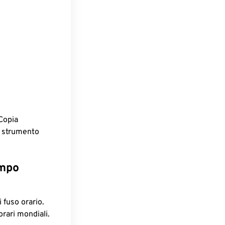
Copia
o strumento
empo
 fuso orario.
orari mondiali.