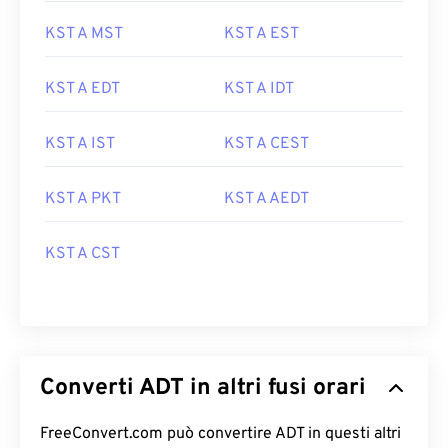
KST A MST
KST A EST
KST A EDT
KST A IDT
KST A IST
KST A CEST
KST A PKT
KST A AEDT
KST A CST
Converti ADT in altri fusi orari
FreeConvert.com può convertire ADT in questi altri