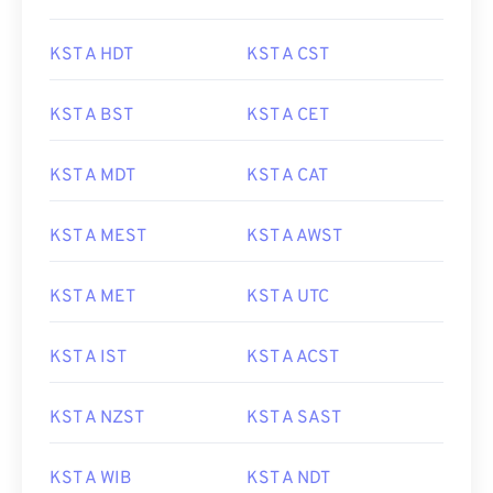
KST A HDT
KST A CST
KST A BST
KST A CET
KST A MDT
KST A CAT
KST A MEST
KST A AWST
KST A MET
KST A UTC
KST A IST
KST A ACST
KST A NZST
KST A SAST
KST A WIB
KST A NDT