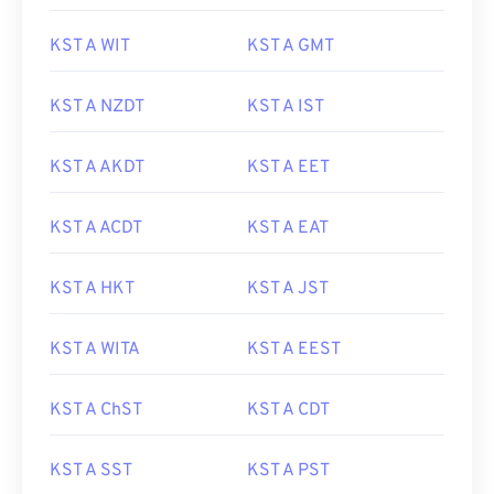
KST A WIT
KST A GMT
KST A NZDT
KST A IST
KST A AKDT
KST A EET
KST A ACDT
KST A EAT
KST A HKT
KST A JST
KST A WITA
KST A EEST
KST A ChST
KST A CDT
KST A SST
KST A PST