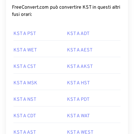
FreeConvert.com può convertire KST in questi altri
fusi orari:
KST A PST
KST A ADT
KST A WET
KST A AEST
KST A CST
KST A AKST
KST A MSK
KST A HST
KST A NST
KST A PDT
KST A CDT
KST A WAT
KST A AST
KST A WEST