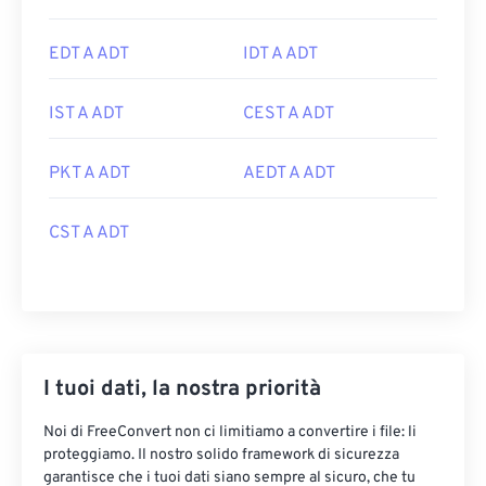
EDT A ADT
IDT A ADT
IST A ADT
CEST A ADT
PKT A ADT
AEDT A ADT
CST A ADT
I tuoi dati, la nostra priorità
Noi di FreeConvert non ci limitiamo a convertire i file: li
proteggiamo. Il nostro solido framework di sicurezza
garantisce che i tuoi dati siano sempre al sicuro, che tu