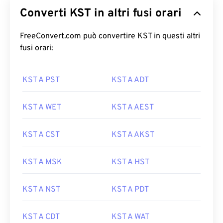
Converti KST in altri fusi orari
FreeConvert.com può convertire KST in questi altri
fusi orari:
KST A PST
KST A ADT
KST A WET
KST A AEST
KST A CST
KST A AKST
KST A MSK
KST A HST
KST A NST
KST A PDT
KST A CDT
KST A WAT