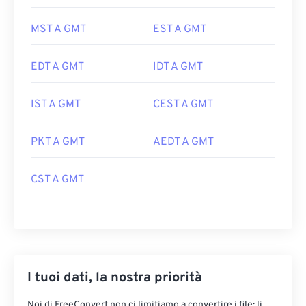
MST A GMT
EST A GMT
EDT A GMT
IDT A GMT
IST A GMT
CEST A GMT
PKT A GMT
AEDT A GMT
CST A GMT
I tuoi dati, la nostra priorità
Noi di FreeConvert non ci limitiamo a convertire i file: li