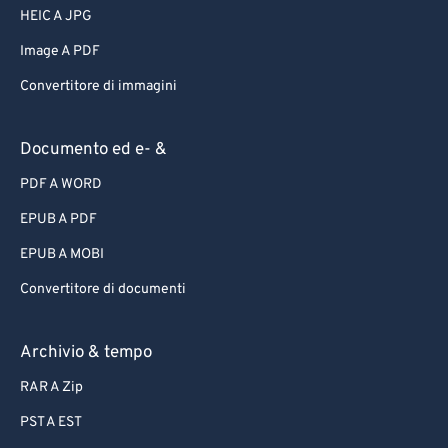
HEIC A JPG
Image A PDF
Convertitore di immagini
Documento ed e- &
PDF A WORD
EPUB A PDF
EPUB A MOBI
Convertitore di documenti
Archivio & tempo
RAR A Zip
PST A EST