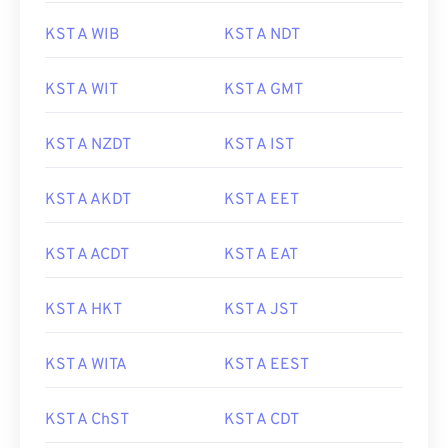
KST A WIB
KST A NDT
KST A WIT
KST A GMT
KST A NZDT
KST A IST
KST A AKDT
KST A EET
KST A ACDT
KST A EAT
KST A HKT
KST A JST
KST A WITA
KST A EEST
KST A ChST
KST A CDT