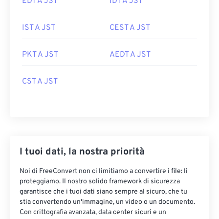
EDT A JST
IDT A JST
IST A JST
CEST A JST
PKT A JST
AEDT A JST
CST A JST
I tuoi dati, la nostra priorità
Noi di FreeConvert non ci limitiamo a convertire i file: li
proteggiamo. Il nostro solido framework di sicurezza
garantisce che i tuoi dati siano sempre al sicuro, che tu
stia convertendo un'immagine, un video o un documento.
Con crittografia avanzata, data center sicuri e un