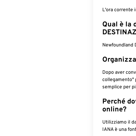
L'ora corrente
Qual è la 
DESTINAZ
Newfoundland Da
Organizza
Dopo aver conv
collegamento" 
semplice per pia
Perché dov
online?
Utilizziamo il d
IANA è una font