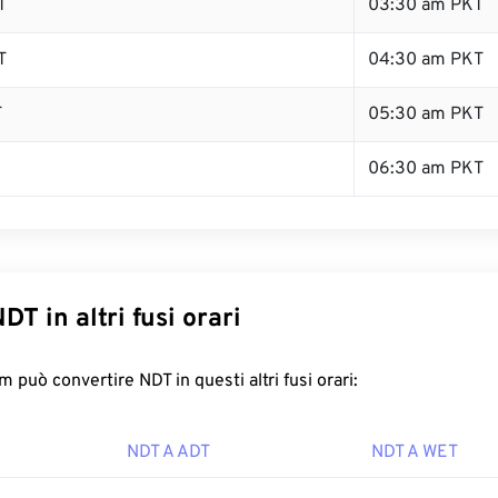
T
03:30 am PKT
T
04:30 am PKT
T
05:30 am PKT
06:30 am PKT
DT in altri fusi orari
 può convertire NDT in questi altri fusi orari:
NDT A ADT
NDT A WET