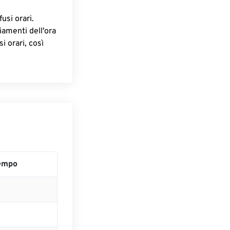
fusi orari.
iamenti dell'ora
i orari, così
empo