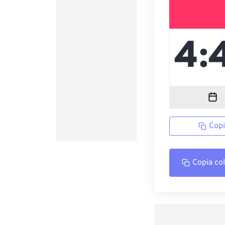
Copi
Copia co