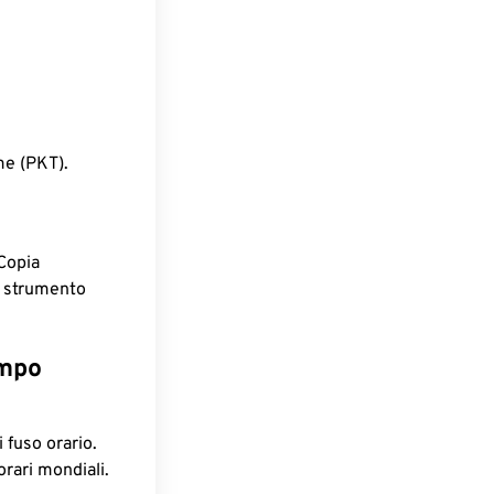
me (PKT).
Copia
o strumento
empo
 fuso orario.
orari mondiali.