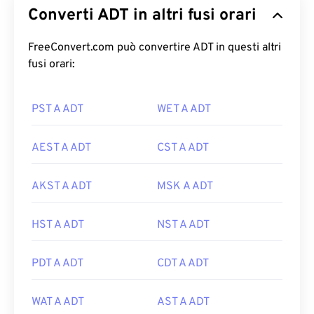
Converti ADT in altri fusi orari
FreeConvert.com può convertire ADT in questi altri
fusi orari:
PST A ADT
WET A ADT
AEST A ADT
CST A ADT
AKST A ADT
MSK A ADT
HST A ADT
NST A ADT
PDT A ADT
CDT A ADT
WAT A ADT
AST A ADT