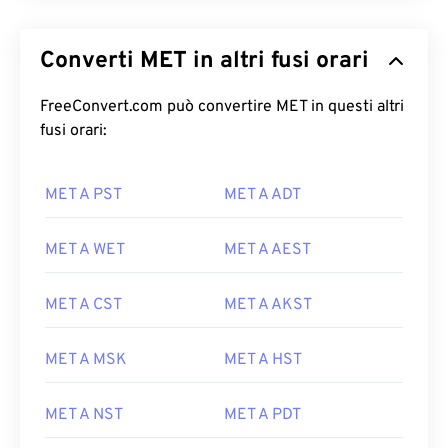
Converti MET in altri fusi orari
FreeConvert.com può convertire MET in questi altri
fusi orari:
MET A PST
MET A ADT
MET A WET
MET A AEST
MET A CST
MET A AKST
MET A MSK
MET A HST
MET A NST
MET A PDT