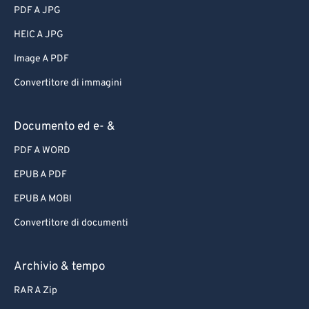
PDF A JPG
HEIC A JPG
Image A PDF
Convertitore di immagini
Documento ed e- &
PDF A WORD
EPUB A PDF
EPUB A MOBI
Convertitore di documenti
Archivio & tempo
RAR A Zip