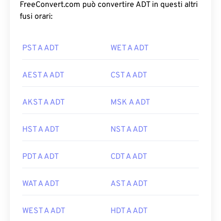
FreeConvert.com può convertire ADT in questi altri
fusi orari:
PST A ADT
WET A ADT
AEST A ADT
CST A ADT
AKST A ADT
MSK A ADT
HST A ADT
NST A ADT
PDT A ADT
CDT A ADT
WAT A ADT
AST A ADT
WEST A ADT
HDT A ADT