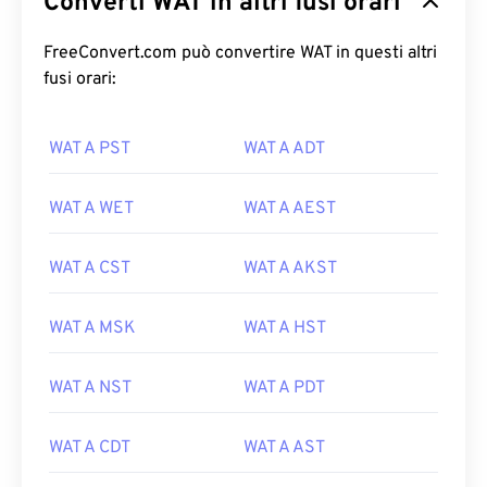
Converti WAT in altri fusi orari
FreeConvert.com può convertire WAT in questi altri
fusi orari:
WAT A PST
WAT A ADT
WAT A WET
WAT A AEST
WAT A CST
WAT A AKST
WAT A MSK
WAT A HST
WAT A NST
WAT A PDT
WAT A CDT
WAT A AST