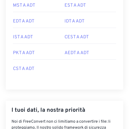
MST A ADT
EST A ADT
EDT A ADT
IDT A ADT
IST A ADT
CEST A ADT
PKT A ADT
AEDT A ADT
CST A ADT
I tuoi dati, la nostra priorità
Noi di FreeConvert non ci limitiamo a convertire i file: li
proteggiamo. Il nostro solido framework di sicurezza