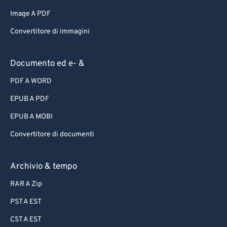
Image A PDF
Convertitore di immagini
Documento ed e- &
PDF A WORD
EPUB A PDF
EPUB A MOBI
Convertitore di documenti
Archivio & tempo
RAR A Zip
PST A EST
CST A EST