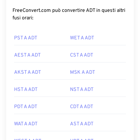
FreeConvert.com può convertire ADT in questi altri
fusi orari:
PST A ADT
WET A ADT
AEST A ADT
CST A ADT
AKST A ADT
MSK A ADT
HST A ADT
NST A ADT
PDT A ADT
CDT A ADT
WAT A ADT
AST A ADT