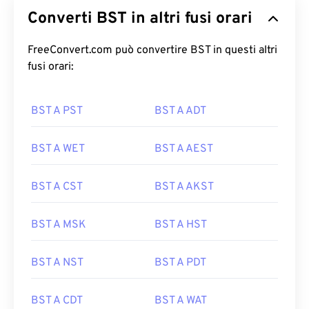
Converti BST in altri fusi orari
FreeConvert.com può convertire BST in questi altri
fusi orari:
BST A PST
BST A ADT
BST A WET
BST A AEST
BST A CST
BST A AKST
BST A MSK
BST A HST
BST A NST
BST A PDT
BST A CDT
BST A WAT