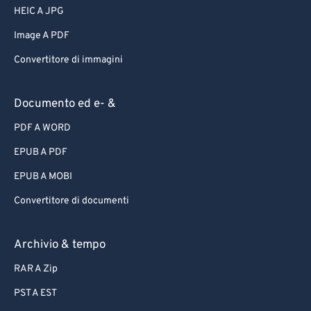
HEIC A JPG
Image A PDF
Convertitore di immagini
Documento ed e- &
PDF A WORD
EPUB A PDF
EPUB A MOBI
Convertitore di documenti
Archivio & tempo
RAR A Zip
PST A EST