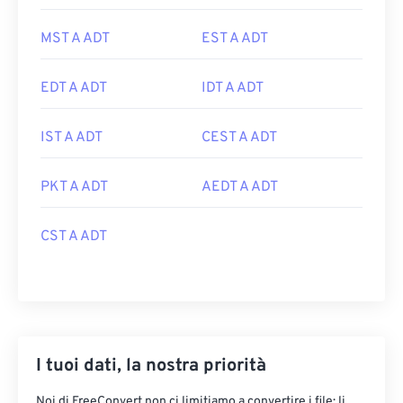
MST A ADT
EST A ADT
EDT A ADT
IDT A ADT
IST A ADT
CEST A ADT
PKT A ADT
AEDT A ADT
CST A ADT
I tuoi dati, la nostra priorità
Noi di FreeConvert non ci limitiamo a convertire i file: li