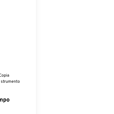
Copia
o strumento
empo