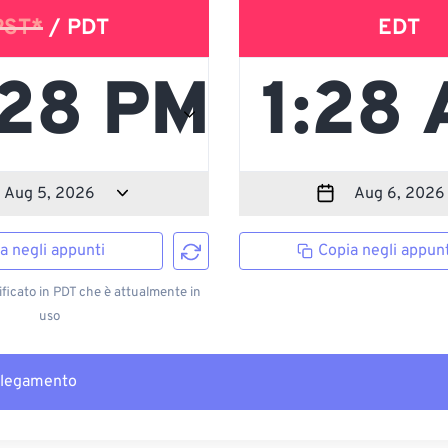
PST*
/ PDT
EDT
a negli appunti
Copia negli appunt
ficato in PDT che è attualmente in
uso
llegamento