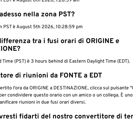
 in EDT è August 6th 2026, 1:29:00 am
 adesso nella zona PST?
 in PST è August 5th 2026, 10:29:00 pm
differenza tra i fusi orari di ORIGINE e
IONE?
d Time (PST) è 3 hours behind di Eastern Daylight Time (EDT).
tore di riunioni da FONTE a EDT
ertito l'ora da ORIGINE a DESTINAZIONE, clicca sul pulsante "
per condividere questo orario con un amico o un collega. È un
nificare riunioni in due fusi orari diversi.
resti fidarti del nostro convertitore di t