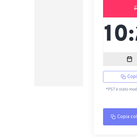
Copi
*PST è stato modi
Copia co