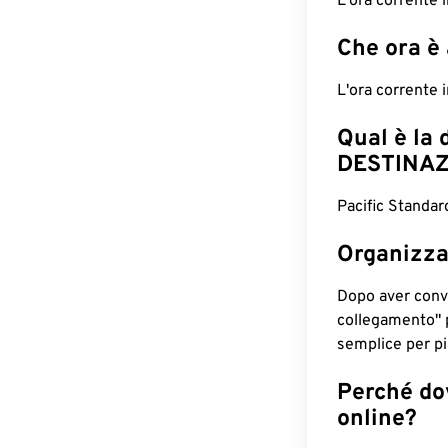
L'ora corrente
Che ora è
L'ora corrente
Qual è la 
DESTINAZ
Pacific Standar
Organizza
Dopo aver conv
collegamento" 
semplice per pia
Perché dov
online?