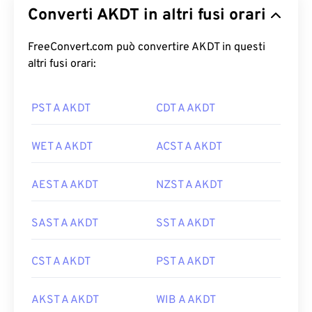
Converti AKDT in altri fusi orari
FreeConvert.com può convertire AKDT in questi
altri fusi orari:
PST A AKDT
CDT A AKDT
WET A AKDT
ACST A AKDT
AEST A AKDT
NZST A AKDT
SAST A AKDT
SST A AKDT
CST A AKDT
PST A AKDT
AKST A AKDT
WIB A AKDT