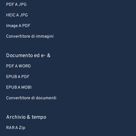
PDF A JPG
HEIC A JPG
Image A PDF
Convertitore di immagini
Documento ed e- &
PDF A WORD
EPUB A PDF
EPUB A MOBI
Convertitore di documenti
Archivio & tempo
RAR A Zip