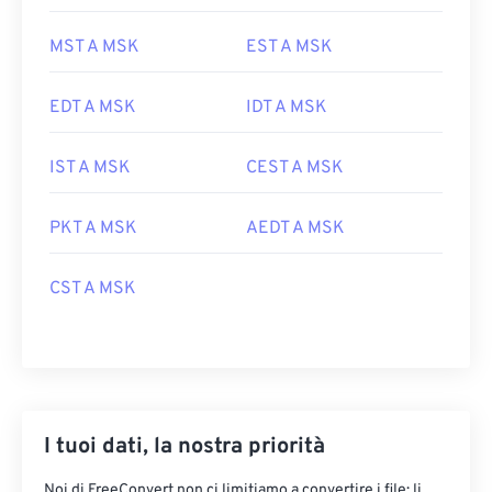
MST A MSK
EST A MSK
EDT A MSK
IDT A MSK
IST A MSK
CEST A MSK
PKT A MSK
AEDT A MSK
CST A MSK
I tuoi dati, la nostra priorità
Noi di FreeConvert non ci limitiamo a convertire i file: li