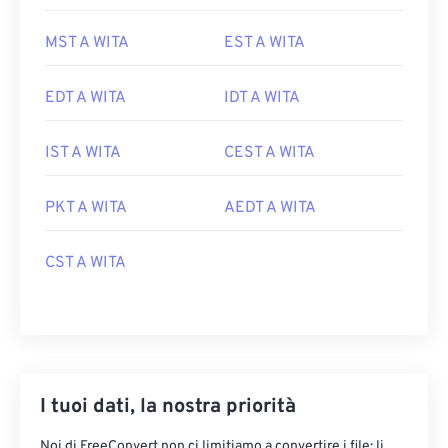
MST A WITA
EST A WITA
EDT A WITA
IDT A WITA
IST A WITA
CEST A WITA
PKT A WITA
AEDT A WITA
CST A WITA
I tuoi dati, la nostra priorità
Noi di FreeConvert non ci limitiamo a convertire i file: li