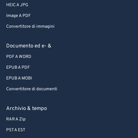
HEIC A JPG
Image A PDF
Convertitore di immagini
Documento ed e- &
PDF A WORD
EPUB A PDF
EPUB A MOBI
Convertitore di documenti
Archivio & tempo
RAR A Zip
PST A EST