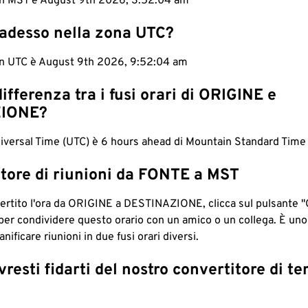
 in MST è August 9th 2026, 3:52:05 am
 adesso nella zona UTC?
 in UTC è August 9th 2026, 9:52:05 am
differenza tra i fusi orari di ORIGINE e
IONE?
iversal Time (UTC) è 6 hours ahead di Mountain Standard Time
tore di riunioni da FONTE a MST
ertito l'ora da ORIGINE a DESTINAZIONE, clicca sul pulsante "
per condividere questo orario con un amico o un collega. È un
nificare riunioni in due fusi orari diversi.
resti fidarti del nostro convertitore di t