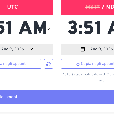
UTC
MST*
/ M
a negli appunti
Copia negli appunt
*UTC è stato modificato in UTC ch
uso
llegamento