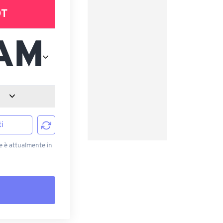
DT
i
e è attualmente in