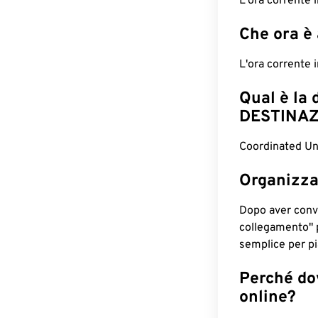
L'ora corrente
Che ora è
L'ora corrente
Qual è la 
DESTINAZ
Coordinated Un
Organizza
Dopo aver conv
collegamento" 
semplice per pia
Perché dov
online?