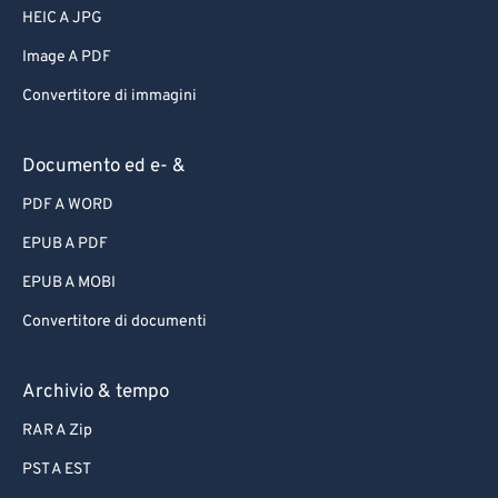
HEIC A JPG
Image A PDF
Convertitore di immagini
Documento ed e- &
PDF A WORD
EPUB A PDF
EPUB A MOBI
Convertitore di documenti
Archivio & tempo
RAR A Zip
PST A EST