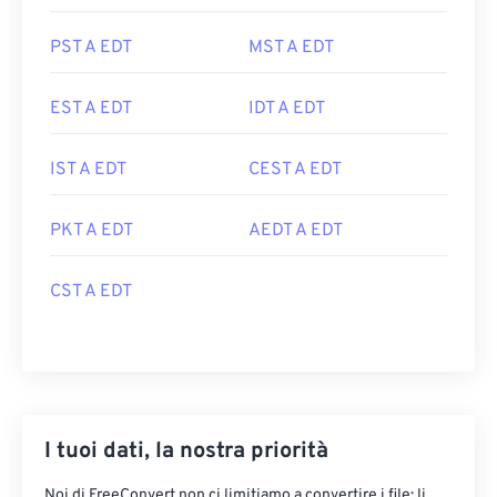
PST A EDT
MST A EDT
EST A EDT
IDT A EDT
IST A EDT
CEST A EDT
PKT A EDT
AEDT A EDT
CST A EDT
I tuoi dati, la nostra priorità
Noi di FreeConvert non ci limitiamo a convertire i file: li